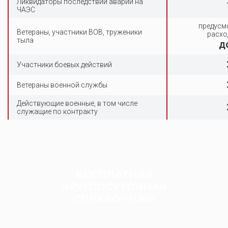
Ликвидаторы последствий аварии на
ЧАЭС
предусм
Ветераны, участники ВОВ, труженики
расхо
тыла
д
Участники боевых действий
Ветераны военной службы
Действующие военные, в том числе
служащие по контракту
БЕСПЛАТНАЯ
КРУГЛОСУТОЧНАЯ
СПРАВОЧНАЯ!