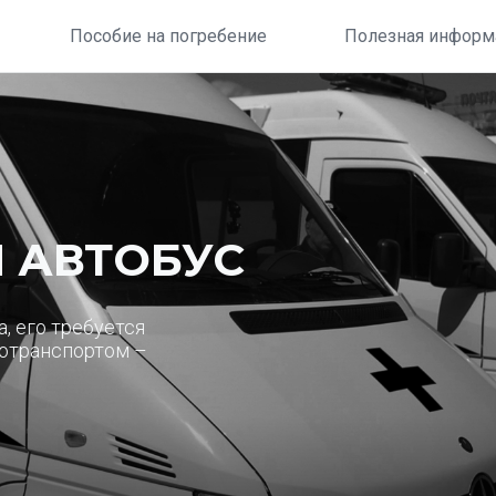
Пособие на погребение
Полезная информ
 АВТОБУС
, его требуется
отранспортом –