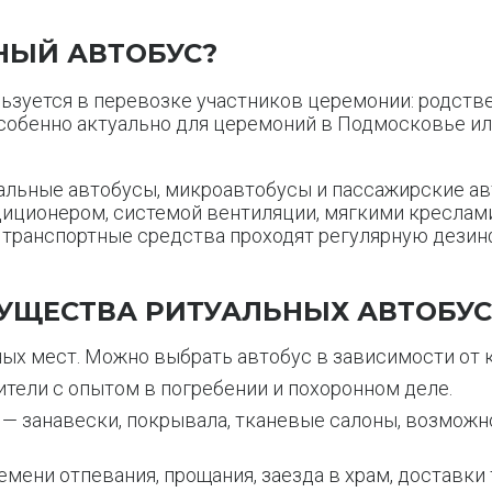
НЫЙ АВТОБУС?
ьзуется в перевозке участников церемонии: родств
особенно актуально для церемоний в Подмосковье и
альные автобусы, микроавтобусы и пассажирские ав
диционером, системой вентиляции, мягкими креслам
е транспортные средства проходят регулярную дези
УЩЕСТВА РИТУАЛЬНЫХ АВТОБУ
ных мест. Можно выбрать автобус в зависимости от 
тели с опытом в погребении и похоронном деле.
 занавески, покрывала, тканевые салоны, возможно
емени отпевания, прощания, заезда в храм, доставки