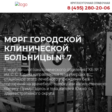
КРУГЛОСУТОЧНАЯ СПРАВОЧНАЯ
8 (495) 280-20-06
МОРГ ГОРОДСКОЙ
КЛИНИЧЕСКОЙ
БОЛЬНИЦЫ № 7
В морг патологоанатомического отделения ГКБ № 7
им. С. С. Юдина направляются тела умерших в
стационаре этого лечебного учреждения без
подозрений на врачебную ошибку или насильственную
кончину. Примут здесь и тела жителей Южного
административного округа.